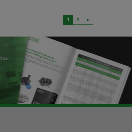
1
2
>