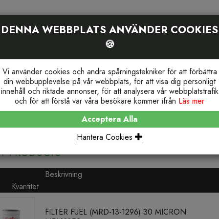
DENNA WEBBPLATS ANVÄNDER COOKIES
PRODUKTSÖKNING
HEM
OM OSS
SE
🍪
Vi använder cookies och andra spårningstekniker för att förbättra
din webbupplevelse på vår webbplats, för att visa dig personligt
Re
innehåll och riktade annonser, för att analysera vår webbplatstrafik
och för att förstå var våra besökare kommer ifrån
Läs mer
Acceptera Alla
Hantera Cookies
W PRODUCTS
Beskrivning
Kvantitet
FILTER FUEL (MRD-13-1296) 30 MICRON