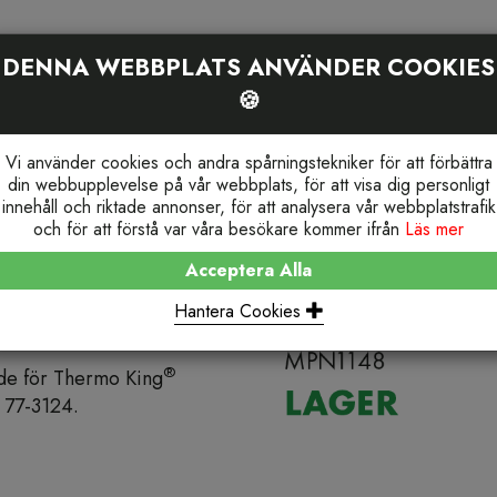
DENNA WEBBPLATS ANVÄNDER COOKIES
PRODUKTSÖKNING
HEM
OM OSS
SE
🍪
Vi använder cookies och andra spårningstekniker för att förbättra
-
din webbupplevelse på vår webbplats, för att visa dig personligt
innehåll och riktade annonser, för att analysera vår webbplatstrafik
och för att förstå var våra besökare kommer ifrån
Läs mer
ENDAST
Acceptera Alla
Hantera Cookies
®
de för Thermo King
 77-3124.