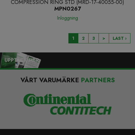
COMPRESSION RING STD (MRD-17-40055-00)
MPN0267
Inloggning
1
2
3
>
LAST ›
UPPTÄCK MER
VÅRT VARUMÄRKE
PARTNERS