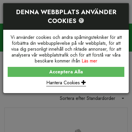
DENNA WEBBPLATS ANVÄNDER
COOKIES 🍪
PRODUKTSÖKNING
VARUKORG (
0
)
Vi använder cookies och andra spårningstekniker för att
WE STOCK IT. YOU GET IT.
förbättra din webbupplevelse på vår webbplats, för att
Reservdelar och support
+46(0)23-77 66 210
visa dig personligt innehåll och riktade annonser, för att
analysera vår webbplatstrafik och för att förstå var våra
besökare kommer ifrån
Läs mer
BUTIK
COMPRESSORS
05K4 - MAXMIA® / SUPRA®
Acceptera Alla
05K4 - Maxmia® / Supra®
Hantera Cookies
Sortera efter Standardorder