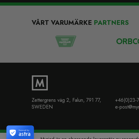
VÅRT VARUMÄRKE
PARTNERS
Zettergrens väg 2, Falun, 791 77,
+46(0)23-
SWEDEN
e-post@myr
Secured by