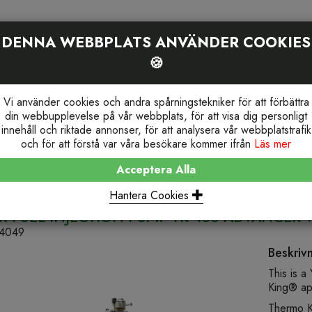
DENNA WEBBPLATS ANVÄNDER COOKIES
PRODUKTSÖKNING
HEM
OM OSS
SE
🍪
Vi använder cookies och andra spårningstekniker för att förbättra
din webbupplevelse på vår webbplats, för att visa dig personligt
Re
innehåll och riktade annonser, för att analysera vår webbplatstrafik
och för att förstå var våra besökare kommer ifrån
Läs mer
Acceptera Alla
V TIER II
S/EX FUEL INJECTION PUMP TK 486 ADVA
Hantera Cookies
X FUEL INJECTION PUMP TK 486 ADVANCER W
4049
Beskriv
This is a
King® app
Thermo K