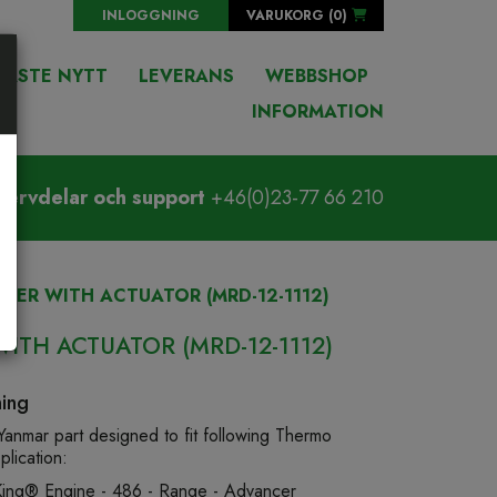
INLOGGNING
VARUKORG (
0
)
NASTE NYTT
LEVERANS
WEBBSHOP
INFORMATION
servdelar och support
+46(0)23-77 66 210
NCER WITH ACTUATOR (MRD-12-1112)
ITH ACTUATOR (MRD-12-1112)
ning
 Yanmar part designed to fit following Thermo
lication:
ing® Engine - 486 - Range - Advancer