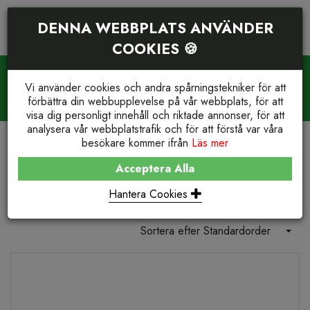
DENNA WEBBPLATS ANVÄNDER
COOKIES 🍪
PRODUKTSÖKNING
VARUKORG (
0
)
Vi använder cookies och andra spårningstekniker för att
WE STOCK IT. YOU GET IT.
förbättra din webbupplevelse på vår webbplats, för att
Reservdelar och support
+46(0)23-77 66 210
visa dig personligt innehåll och riktade annonser, för att
analysera vår webbplatstrafik och för att förstå var våra
besökare kommer ifrån
Läs mer
BUTIK
REFRIGERATION
CARRIER® REPLACEMENT
Acceptera Alla
Carrier® Replacement
Hantera Cookies
Sortera efter Standardorder