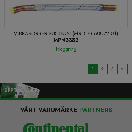
VIBRASORBER SUCTION (MRD-73-60072-01)
MPN3382
Inloggning
1
2
3
>
UPPTÄCK MER
VÅRT VARUMÄRKE
PARTNERS