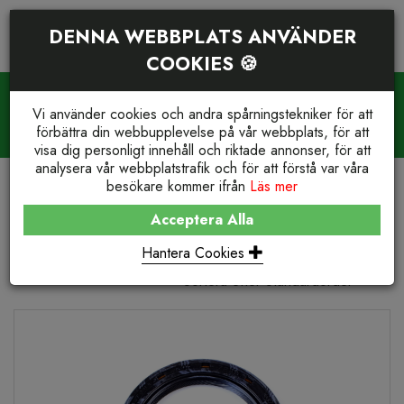
DENNA WEBBPLATS ANVÄNDER
COOKIES 🍪
PRODUKTSÖKNING
VARUKORG (
0
)
Vi använder cookies och andra spårningstekniker för att
WE STOCK IT. YOU GET IT.
förbättra din webbupplevelse på vår webbplats, för att
Reservdelar och support
+46(0)23-77 66 210
visa dig personligt innehåll och riktade annonser, för att
analysera vår webbplatstrafik och för att förstå var våra
besökare kommer ifrån
Läs mer
BUTIK
ENGINES
249 / 2.49
Acceptera Alla
249 / 2.49
Hantera Cookies
Sortera efter Standardorder