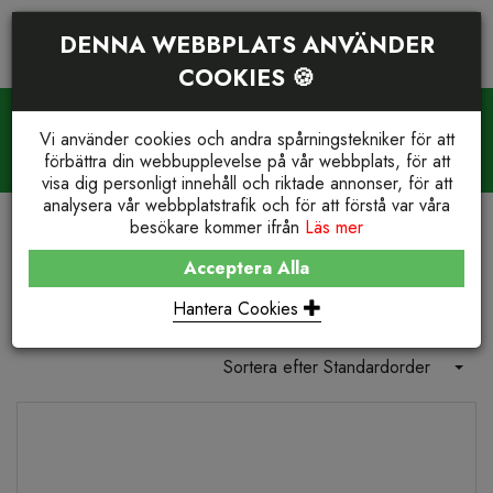
DENNA WEBBPLATS ANVÄNDER
COOKIES 🍪
PRODUKTSÖKNING
VARUKORG (
0
)
Vi använder cookies och andra spårningstekniker för att
WE STOCK IT. YOU GET IT.
förbättra din webbupplevelse på vår webbplats, för att
Reservdelar och support
+46(0)23-77 66 210
visa dig personligt innehåll och riktade annonser, för att
analysera vår webbplatstrafik och för att förstå var våra
besökare kommer ifrån
Läs mer
BUTIK
REFRIGERATION
THERMO KING® REPLACEMENT
Acceptera Alla
Thermo King® Replacement
Hantera Cookies
Sortera efter Standardorder