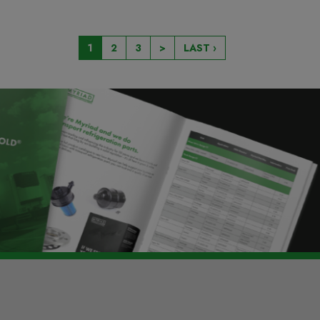
1
2
3
>
LAST ›