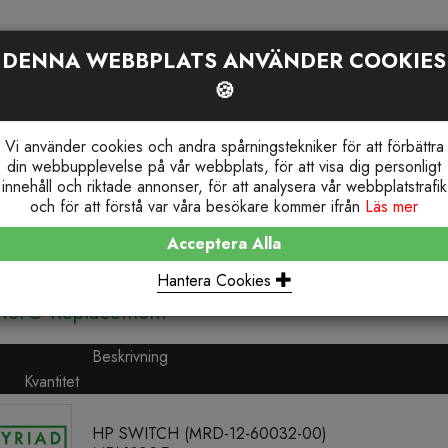
DENNA WEBBPLATS ANVÄNDER COOKIES
PRODUKTSÖKNING
HEM
OM OSS
SE
🍪
Vi använder cookies och andra spårningstekniker för att förbättra
din webbupplevelse på vår webbplats, för att visa dig personligt
Re
innehåll och riktade annonser, för att analysera vår webbplatstrafik
och för att förstå var våra besökare kommer ifrån
Läs mer
Acceptera Alla
EPLACEMENT
Hantera Cookies
rier® Replacement
Beskrivning
Kvantitet
HP SWITCH (MRD-12-60032-00)