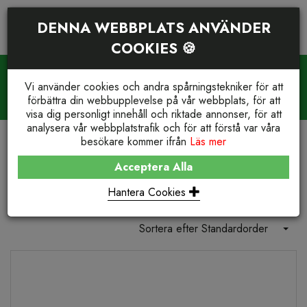
DENNA WEBBPLATS ANVÄNDER
COOKIES 🍪
PRODUKTSÖKNING
VARUKORG (
0
)
Vi använder cookies och andra spårningstekniker för att
WE STOCK IT. YOU GET IT.
förbättra din webbupplevelse på vår webbplats, för att
Reservdelar och support
+46(0)23-77 66 210
visa dig personligt innehåll och riktade annonser, för att
analysera vår webbplatstrafik och för att förstå var våra
besökare kommer ifrån
Läs mer
BUTIK
REFRIGERATION
THERMO KING® REPLACEMENT
Acceptera Alla
Thermo King® Replacement
Hantera Cookies
Sortera efter Standardorder