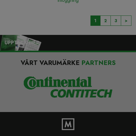
Inloggning
1
2
3
>
UPPTÄCK MER
VÅRT VARUMÄRKE
PARTNERS