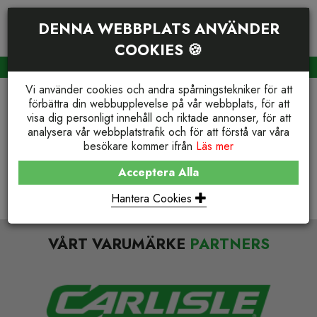
DENNA WEBBPLATS ANVÄNDER
COOKIES 🍪
PRODUKTSÖKNING
VARUKORG (
0
)
Vi använder cookies och andra spårningstekniker för att
4
förbättra din webbupplevelse på vår webbplats, för att
4 SIDA EJ HITTAD
visa dig personligt innehåll och riktade annonser, för att
analysera vår webbplatstrafik och för att förstå var våra
Tyvärr, vi kunde inte hitta den sida du letar efter
besökare kommer ifrån
Läs mer
Antingen har den flyttats eller så finns den inte längre
Acceptera Alla
Återgå till startsidan
Hantera Cookies
VÅRT VARUMÄRKE
PARTNERS